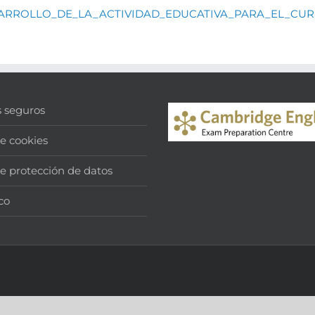
RROLLO_DE_LA_ACTIVIDAD_EDUCATIVA_PARA_EL_CURS
s seguros
de cookies
de protección de datos
co