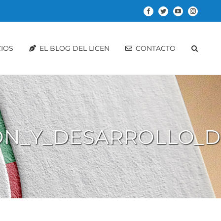
Facebook
Twitter
YouTube
Instagram
CIOS
EL BLOG DEL LICEN
CONTACTO
N_Y_DESARROLLO_DE