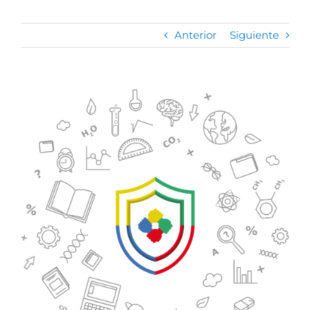
Anterior
Siguiente
Ver
imagen
más
grande