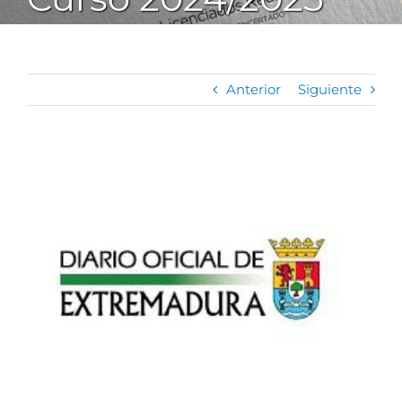
Anterior
Siguiente
Ver
imagen
más
grande