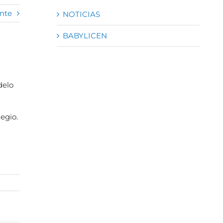
nte
NOTICIAS
BABYLICEN
delo
legio.