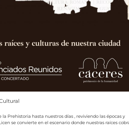
ultural
a Prehistoria hasta nuestros días , reviviendo las épocas y
Licen se convierte en el escenario donde nuestras raíces cob