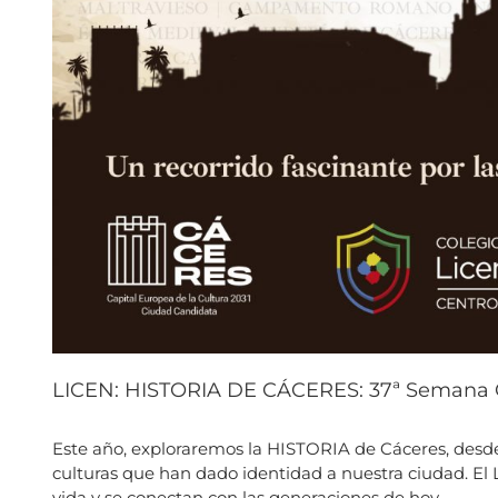
LICEN: HISTORIA DE CÁCERES: 37ª Semana C
Este año, exploraremos la HISTORIA de Cáceres, desde l
culturas que han dado identidad a nuestra ciudad. El 
vida y se conectan con las generaciones de hoy.