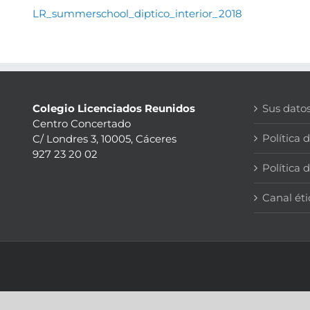
LR_summerschool_diptico_interior_2018
Colegio Licenciados Reunidos
Sus dato
Centro Concertado
Política 
C/ Londres 3, 10005, Cáceres
927 23 20 02
Política 
Canal éti