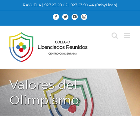
Saltar
RAYUELA
|
927 23 20 02
|
927 23 90 44 (BabyLicen)
al
contenido
Facebook
Twitter
YouTube
Instagram
Valores del
Olimpismo