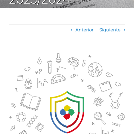
Anterior
Siguiente
Ver
imagen
más
grande