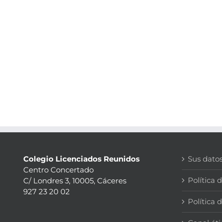
Colegio Licenciados Reunidos
Sus dato
Centro Concertado
Política 
C/ Londres 3, 10005, Cáceres
927 23 20 02
Política 