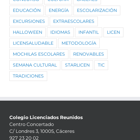
EDUCACIÓN
ENERGÍA
ESCOLARIZACIÓN
EXCURSIONES
EXTRAESCOLARES
HALLOWEEN
IDIOMAS
INFANTIL
LICEN
LICENSALUDABLE
METODOLOGÍA
MOCHILAS ESCOLARES
RENOVABLES
SEMANA CULTURAL
STARLICEN
TIC
TRADICIONES
Colegio Licenciados Reunidos
Centro Concertado
C/ Londres 3, 10005, Cáceres
927 23 20 02