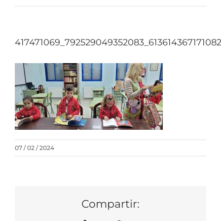
417471069_792529049352083_61361436717108
07 / 02 / 2024
Compartir: