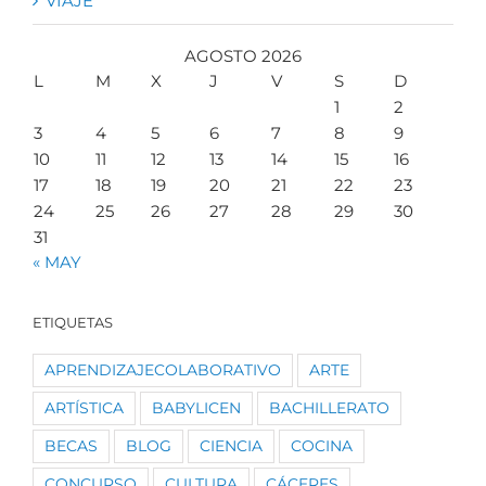
VIAJE
AGOSTO 2026
L
M
X
J
V
S
D
1
2
3
4
5
6
7
8
9
10
11
12
13
14
15
16
17
18
19
20
21
22
23
24
25
26
27
28
29
30
31
« MAY
ETIQUETAS
APRENDIZAJECOLABORATIVO
ARTE
ARTÍSTICA
BABYLICEN
BACHILLERATO
BECAS
BLOG
CIENCIA
COCINA
CONCURSO
CULTURA
CÁCERES