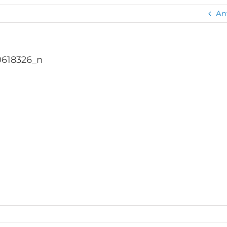
An
0618326_n