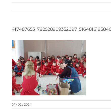
417487653_792528909352097_516481619584
07 / 02 / 2024