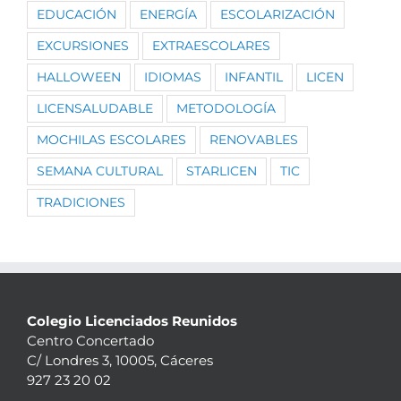
EDUCACIÓN
ENERGÍA
ESCOLARIZACIÓN
EXCURSIONES
EXTRAESCOLARES
HALLOWEEN
IDIOMAS
INFANTIL
LICEN
LICENSALUDABLE
METODOLOGÍA
MOCHILAS ESCOLARES
RENOVABLES
SEMANA CULTURAL
STARLICEN
TIC
TRADICIONES
Colegio Licenciados Reunidos
Centro Concertado
C/ Londres 3, 10005, Cáceres
927 23 20 02