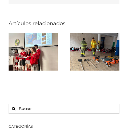
VI edición
Artículos relacionados
de las
Olimpiadas
Visita del
de
Infoex en la
Ingeniería
Semana
de la
Cultural
Edificación
para
#LicenSecundaria
BUSCAR:
CATEGORÍAS