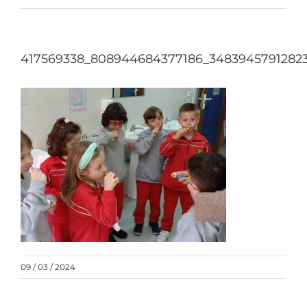
417569338_808944684377186_3483945791282
09 / 03 / 2024