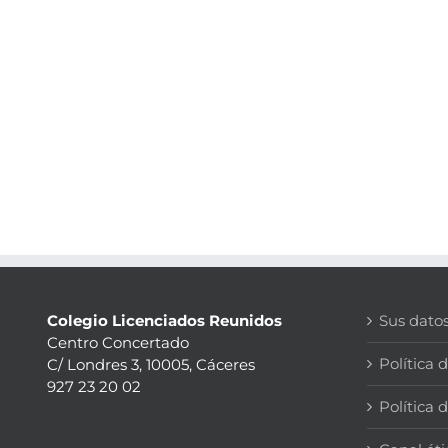
Colegio Licenciados Reunidos
Sus dato
Centro Concertado
Política 
C/ Londres 3, 10005, Cáceres
927 23 20 02
Política 