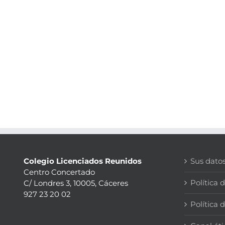
Colegio Licenciados Reunidos
Sus dato
Centro Concertado
Política 
C/ Londres 3, 10005, Cáceres
927 23 20 02
Política 