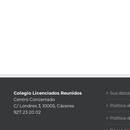
Colegio Licenciados Reunidos
Sus dato
Centro Concertado
Política 
C/ Londres 3, 10005, Cáceres
927 23 20 02
Política 