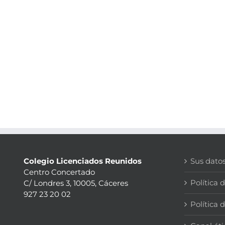
Colegio Licenciados Reunidos
Sus dato
Centro Concertado
Política 
C/ Londres 3, 10005, Cáceres
927 23 20 02
Política 