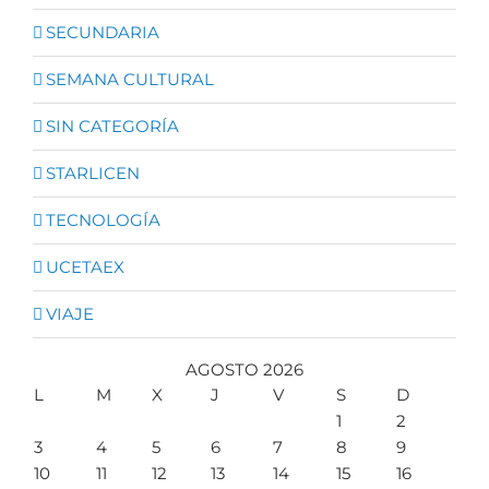
SECUNDARIA
SEMANA CULTURAL
SIN CATEGORÍA
STARLICEN
TECNOLOGÍA
UCETAEX
VIAJE
AGOSTO 2026
L
M
X
J
V
S
D
1
2
3
4
5
6
7
8
9
10
11
12
13
14
15
16