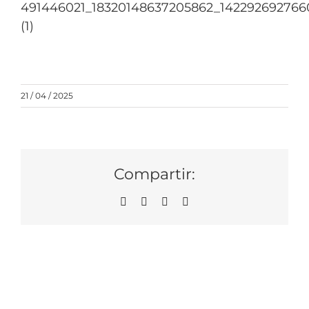
491446021_18320148637205862_142292692766
(1)
21 / 04 / 2025
Compartir:
Facebook
Twitter
WhatsApp
Correo
electrónico