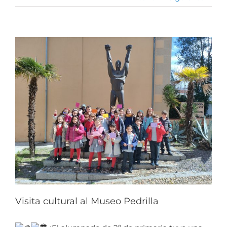
Ver
imagen
más
grande
Visita cultural al Museo Pedrilla