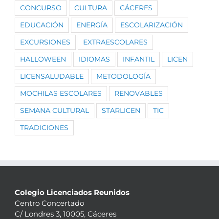
CONCURSO
CULTURA
CÁCERES
EDUCACIÓN
ENERGÍA
ESCOLARIZACIÓN
EXCURSIONES
EXTRAESCOLARES
HALLOWEEN
IDIOMAS
INFANTIL
LICEN
LICENSALUDABLE
METODOLOGÍA
MOCHILAS ESCOLARES
RENOVABLES
SEMANA CULTURAL
STARLICEN
TIC
TRADICIONES
Colegio Licenciados Reunidos
Centro Concertado
C/ Londres 3, 10005, Cáceres