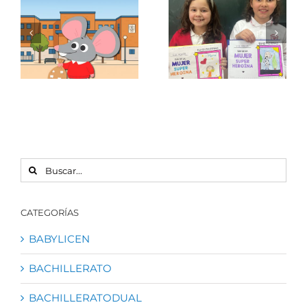
8 M Día
Ratón Licen
Internacional
Pérez
de la Mujer
BUSCAR:
CATEGORÍAS
BABYLICEN
BACHILLERATO
BACHILLERATODUAL