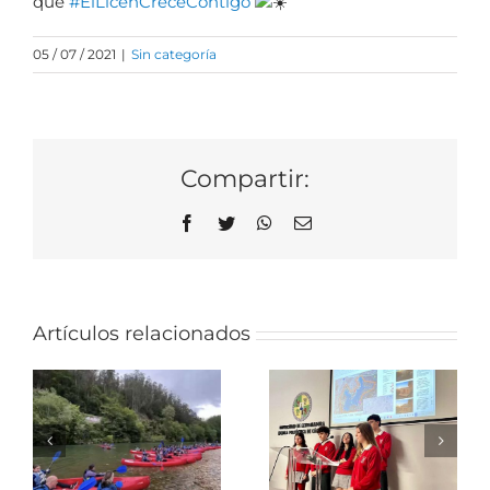
que
#ElLicenCreceContigo
05 / 07 / 2021
|
Sin categoría
Compartir:
Facebook
Twitter
WhatsApp
Correo
electrónico
VI edición
Artículos relacionados
de las
Olimpiadas
Excursión al
de
Norte con
Ingeniería