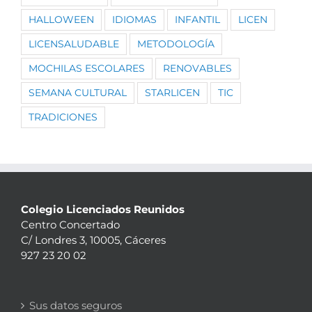
HALLOWEEN
IDIOMAS
INFANTIL
LICEN
LICENSALUDABLE
METODOLOGÍA
MOCHILAS ESCOLARES
RENOVABLES
SEMANA CULTURAL
STARLICEN
TIC
TRADICIONES
Colegio Licenciados Reunidos
Centro Concertado
C/ Londres 3, 10005, Cáceres
927 23 20 02
Sus datos seguros