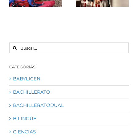
2º ESO
de la
Edificación
para
#LicenSecundar
BUSCAR:
CATEGORÍAS
BABYLICEN
BACHILLERATO
BACHILLERATODUAL
BILINGÜE
CIENCIAS